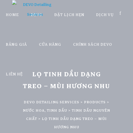
HOME
DEVO
ĐẶT LỊCH HẸN
DỊCH VỤ
BẢNG GIÁ
CỬA HÀNG
CHÍNH SÁCH DEVO
LỌ TINH DẦU DẠNG
LIÊN HỆ
TREO – MÙI HƯƠNG NHU
DEVO DETAILING SERVICES
>
PRODUCTS
>
NƯỚC HOA, TINH DẦU
>
TINH DẦU NGUYÊN
CHẤT
>
LỌ TINH DẦU DẠNG TREO – MÙI
HƯƠNG NHU