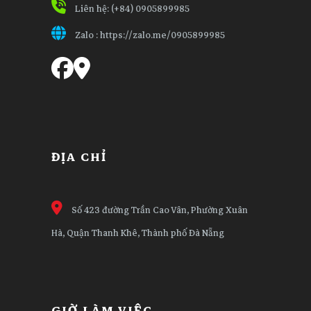
Liên hệ: (+84) 0905899985
Zalo :
https://zalo.me/0905899985
ĐỊA CHỈ
Số 423 đường Trần Cao Vân, Phường Xuân
Hà, Quận Thanh Khê, Thành phố Đà Nẵng
GIỜ LÀM VIỆC