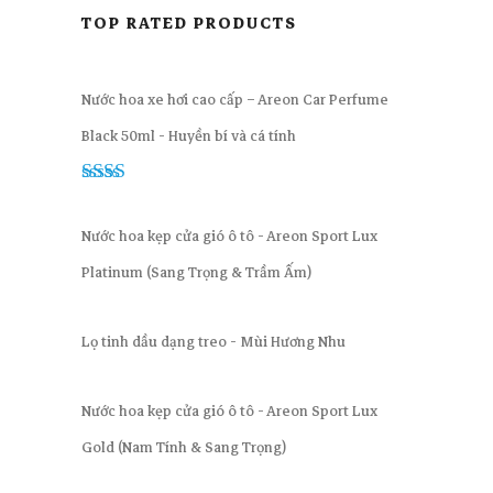
TOP RATED PRODUCTS
Nước hoa xe hơi cao cấp – Areon Car Perfume
Black 50ml - Huyền bí và cá tính
Rated
2.00
Nước hoa kẹp cửa gió ô tô - Areon Sport Lux
out
of 5
Platinum (Sang Trọng & Trầm Ấm)
Lọ tinh dầu dạng treo - Mùi Hương Nhu
Nước hoa kẹp cửa gió ô tô - Areon Sport Lux
Gold (Nam Tính & Sang Trọng)