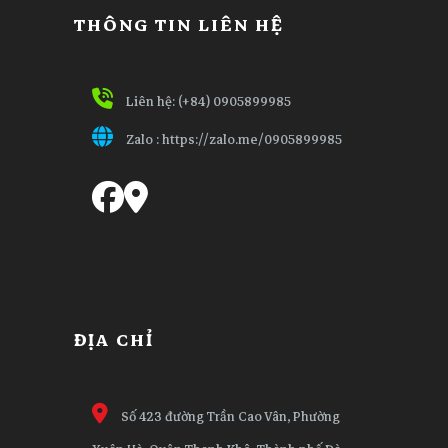
THÔNG TIN LIÊN HỆ
Liên hệ: (+84) 0905899985
Zalo :
https://zalo.me/0905899985
ĐỊA CHỈ
Số 423 đường Trần Cao Vân, Phường