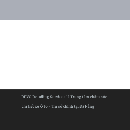
DEVO Detailing Services là Trung tâm chăm sóc
chi tiết xe Ô tô - Trụ sở chính tại Đà Nẵng